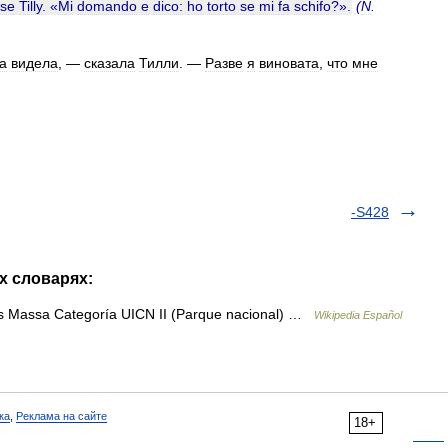
sse
Tilly
. «
Mi
domando
e
dico:
ho
torto
se
mi
fa
schifo
?».
(
N
.
а
видела
, —
сказала
Тилли
. —
Разве
я
виновата
,
что
мне
-S428
их словарях:
 Massa Categoría UICN II (Parque nacional) …
Wikipedia Español
ка
,
Реклама на сайте
18+