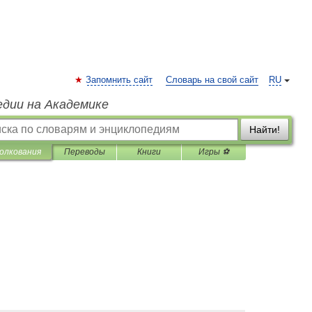
Запомнить сайт
Словарь на свой сайт
RU
едии на Академике
Найти!
олкования
Переводы
Книги
Игры ⚽