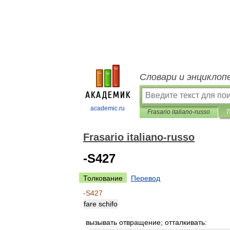
Словари и энциклоп
academic.ru
Frasario italiano-russo
Т
Frasario italiano-russo
-S427
Толкование
Перевод
-
S427
fare
schifo
вызывать
отвращение
;
отталкивать: