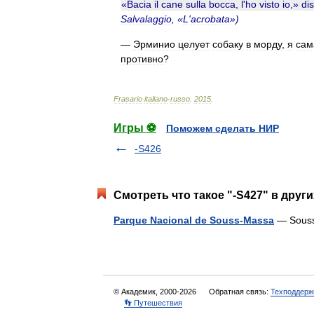
«
Bacia
il
cane
sulla
bocca
,
l
'
ho
visto
io
,»
di
Salvalaggio
, «
L
'
acrobata
»)
—
Эрминио
целует
собаку
в
морду
,
я
сам
противно
?
Frasario
italiano
-
russo
.
2015
.
Игры ⚽
Поможем сделать НИР
-S426
Смотреть что такое "-S427" в друг
Parque Nacional de Souss-Massa
— Souss
© Академик, 2000-2026
Обратная связь:
Техподдерж
👣 Путешествия